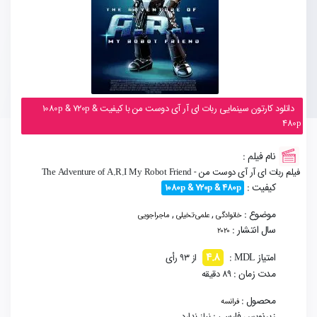
دانلود کارتون سینمایی ربات ای آر آی دوست من با کیفیت 1080p & 720p &
480p
نام فیلم :
فیلم ربات ای آر آی دوست من - The Adventure of A.R.I My Robot Friend
کیفیت :
1080p & 720p & 480p
موضوع :
,
,
خانوادگی
علمی-تخیلی
ماجراجویی
سال انتشار :
2020
4.8
امتیاز MDL :
از 93 رأی
مدت زمان :
89 دقیقه
محصول :
فرانسه
زیرنویس فارسی :
نیاز ندارد