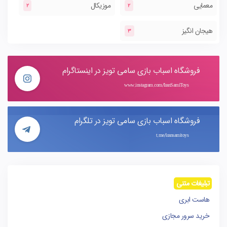
معمایی
موزیکال
2
2
هیجان انگیز
3
فروشگاه اسباب بازی سامی تویز در اینستاگرام
www.instagram.com/IranSamiToys
فروشگاه اسباب بازی سامی تویز در تلگرام
t.me/iransamitoys
تبلیغات متنی
هاست ابری
خرید سرور مجازی