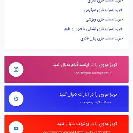
خرید اسباب بازی فکری
خرید اسباب بازی سرگرمی
خرید اسباب بازی ورزشی
خرید اسباب بازی آشنایی با فنون و علوم
خرید اسباب بازی پازل فکری
تویز مووی را در اینستاگرام دنبال کنید
www.instagram.com/Toys.Movie
تویز مووی را در آپارات دنبال کنید
www.aparat.com/ToysMovie
تویز مووی را در یوتیوب دنبال کنید
www.youtube.com/channel/UCOVnxRvKDjxFcX8sS-7UFzA