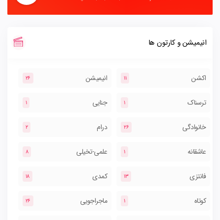
انیمیشن و کارتون ها
اکشن
انیمیشن
26
11
ترسناک
جنایی
1
1
خانوادگی
درام
2
26
عاشقانه
علمی-تخیلی
8
1
فانتزی
کمدی
18
13
کوتاه
ماجراجویی
26
1