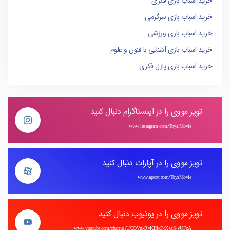
خرید اسباب بازی فکری
خرید اسباب بازی سرگرمی
خرید اسباب بازی ورزشی
خرید اسباب بازی آشنایی با فنون و علوم
خرید اسباب بازی پازل فکری
تویز مووی را در اینستاگرام دنبال کنید
www.instagram.com/Toys.Movie
تویز مووی را در آپارات دنبال کنید
www.aparat.com/ToysMovie
تویز مووی را در یوتیوب دنبال کنید
www.youtube.com/channel/UCOVnxRvKDjxFcX8sS-7UFzA