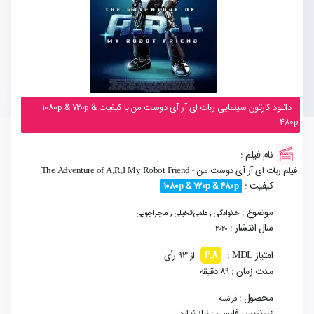
دانلود کارتون سینمایی ربات ای آر آی دوست من با کیفیت 1080p & 720p &
480p
نام فیلم :
فیلم ربات ای آر آی دوست من - The Adventure of A.R.I My Robot Friend
کیفیت :
1080p & 720p & 480p
موضوع :
,
,
خانوادگی
علمی-تخیلی
ماجراجویی
سال انتشار :
2020
4.8
امتیاز MDL :
از 93 رأی
مدت زمان :
89 دقیقه
محصول :
فرانسه
زیرنویس فارسی :
نیاز ندارد