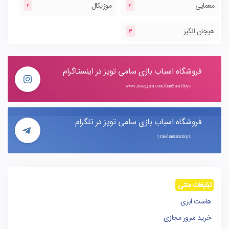
معمایی
موزیکال
2
2
هیجان انگیز
3
فروشگاه اسباب بازی سامی تویز در اینستاگرام
www.instagram.com/IranSamiToys
فروشگاه اسباب بازی سامی تویز در تلگرام
t.me/iransamitoys
تبلیغات متنی
هاست ابری
خرید سرور مجازی