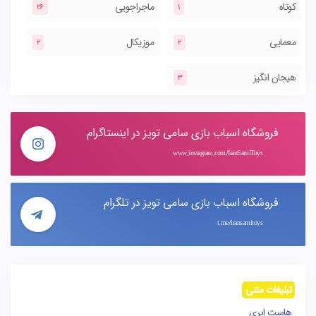
کوتاه
ماجراجویی
26
1
معمایی
موزیکال
2
2
هیجان انگیز
3
فروشگاه اسباب بازی سامی تویز در اینستاگرام
www.instagram.com/IranSamiToys
فروشگاه اسباب بازی سامی تویز در تلگرام
t.me/iransamitoys
تبلیغات متنی
هاست ابری