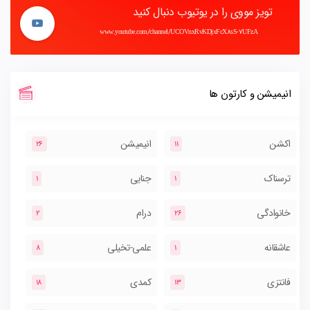
تویز مووی را در یوتیوب دنبال کنید
www.youtube.com/channel/UCOVnxRvKDjxFcX8sS-7UFzA
انیمیشن و کارتون ها
اکشن
انیمیشن
26
11
ترسناک
جنایی
1
1
خانوادگی
درام
2
26
عاشقانه
علمی-تخیلی
8
1
فانتزی
کمدی
18
13