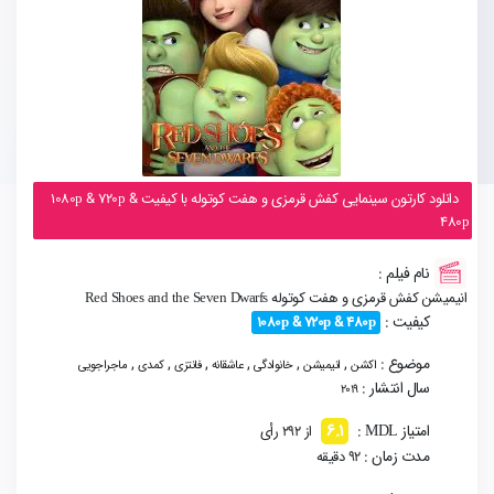
دانلود کارتون سینمایی کفش قرمزی و هفت کوتوله با کیفیت 1080p & 720p &
480p
نام فیلم :
انیمیشن کفش قرمزی و هفت کوتوله Red Shoes and the Seven Dwarfs
کیفیت :
1080p & 720p & 480p
موضوع :
,
,
,
,
,
,
اکشن
انیمیشن
خانوادگی
عاشقانه
فانتزی
کمدی
ماجراجویی
سال انتشار :
2019
6.1
امتیاز MDL :
از 292 رأی
مدت زمان :
92 دقیقه