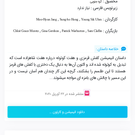
محصول :
کره جنوبی
زیرنویس فارسی :
نیاز ندارد
کارگردان :
,
,
Moo-Hyun Jang
Sung-ho Hong
Young Sik Uhm
بازیگران :
,
,
,
Chloë Grace Moretz
Gina Gershon
Patrick Warburton
Sam Claflin
خلاصه داستان :
داستان انیمیشن کفش قرمزی و هفت کوتوله درباره هفت شاهزاده‌ است که
تبدیل به کوتوله شده اند‌ و اکنون آن‌ها به دنبال یک دختری با کفش های قرمز
هستند تا این طلسم را بشکنند، گرچه این کار چندان هم آسان نیست و در
این مسیر با چالش های بامزه ای مواجه میشوند…
منتشر شده در 22 آوریل 2020
دانلود انیمیشن و کارتون ...