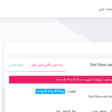
سباب بازی
رده سنی بالای شش سال
دوبله فارسی
 با کیفیت 1080p & 720p & 480p
کیفیت :
1080p & 720p & 480p
نیمیشن کفش قرمزی و هفت کوتوله Red Shoes and the
,
,
,
سال انتشار :
گی
عاشقانه
فانتزی
2019