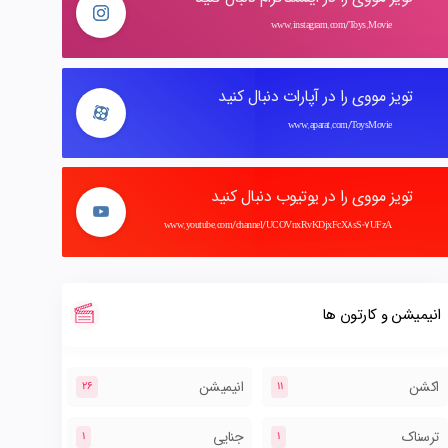
www.instagram.com/Toys.Movie
تویز مووی را در آپارات دنبال کنید
www.aparat.com/ToysMovie
تویز مووی را در یوتیوب دنبال کنید
www.youtube.com/channel/UCOVnxRvKDjxFcX8sS-7UFzA
انیمیشن و کارتون ها
اکشن
انیمیشن
26
11
ترسناک
جنایی
1
1