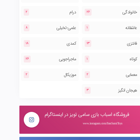
خانوادگی
درام
2
26
عاشقانه
علمی-تخیلی
8
1
فانتزی
کمدی
18
13
کوتاه
ماجراجویی
26
1
معمایی
موزیکال
2
2
هیجان انگیز
3
فروشگاه اسباب بازی سامی تویز در اینستاگرام
www.instagram.com/IranSamiToys