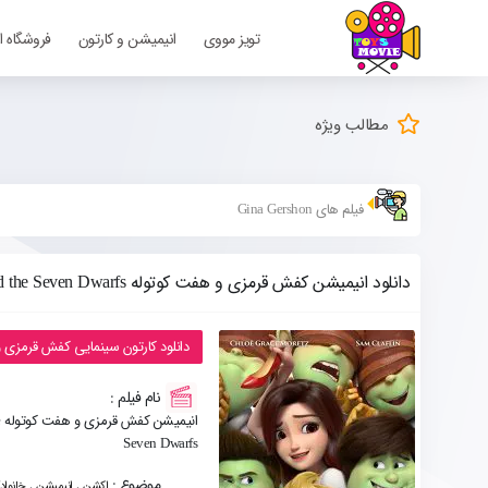
تویز مووی
انیمیشن و کارتون
فروشگاه ا
مطالب ویژه
فیلم های Gina Gershon
دانلود انیمیشن کفش قرمزی و هفت کوتوله Red Shoes and the Seven Dwarfs
دانلود کارتون سینمایی کفش قرمزی و هفت کوتوله
نام فیلم :
ا
Seven Dwarfs
موضوع :
,
,
اکشن
انیمیشن
خانواد