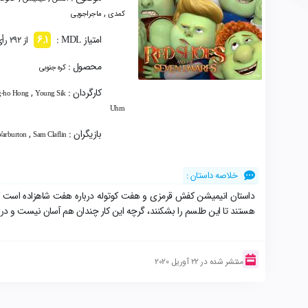
,
کمدی
ماجراجویی
6.1
امتیاز MDL :
از 292 رأی
محصول :
کره جنوبی
کارگردان :
,
g-ho Hong
Young Sik
Uhm
بازیگران :
,
Warburton
Sam Claflin
خلاصه داستان :
داستان انیمیشن کفش قرمزی و هفت کوتوله درباره هفت شاهزاده‌ است که 
هستند تا این طلسم را بشکنند، گرچه این کار چندان هم آسان نیست و در
منتشر شده در 22 آوریل 2020