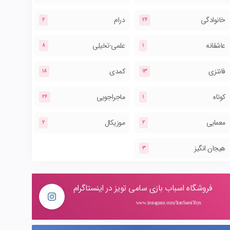
خانوادگی
درام
2
26
عاشقانه
علمی-تخیلی
8
1
فانتزی
کمدی
18
13
کوتاه
ماجراجویی
26
1
معمایی
موزیکال
2
2
هیجان انگیز
3
فروشگاه اسباب بازی سامی تویز در اینستاگرام
www.instagram.com/IranSamiToys