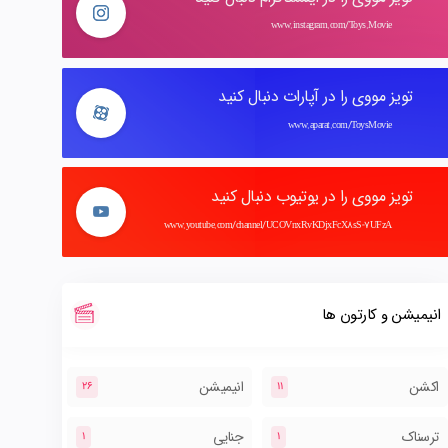
www.instagram.com/Toys.Movie
تویز مووی را در آپارات دنبال کنید
www.aparat.com/ToysMovie
تویز مووی را در یوتیوب دنبال کنید
www.youtube.com/channel/UCOVnxRvKDjxFcX8sS-7UFzA
انیمیشن و کارتون ها
اکشن
انیمیشن
26
11
ترسناک
جنایی
1
1