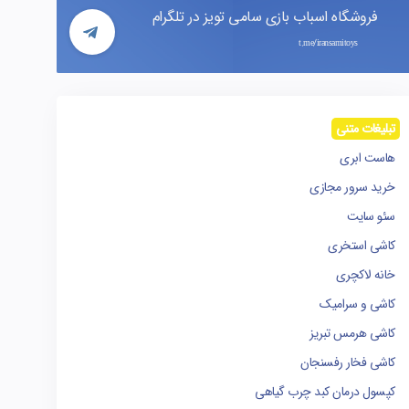
فروشگاه اسباب بازی سامی تویز در تلگرام
t.me/iransamitoys
تبلیغات متنی
هاست ابری
خرید سرور مجازی
سئو سایت
کاشی استخری
خانه لاکچری
کاشی و سرامیک
کاشی هرمس تبریز
کاشی فخار رفسنجان
کپسول درمان کبد چرب گیاهی