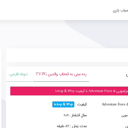
سباب بازی
رده سنی به انتخاب والدین TV-PG
دوبله فارسی
فیت 1080p & 720p
کیفیت :
1080p & 720p
سال انتشار :
جویی
2019
مدت زمان :
82 دقیقه