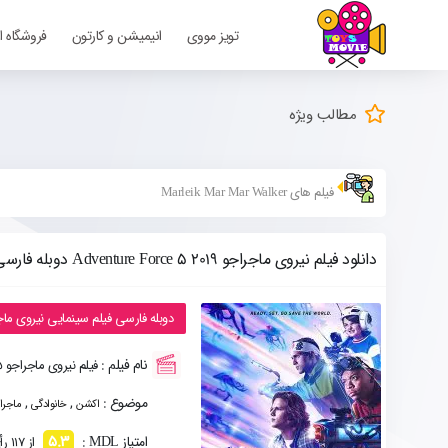
تویز مووی
انیمیشن و کارتون
فروشگاه ا
مطالب ویژه
فیلم های Marleik Mar Mar Walker
دانلود فیلم نیروی ماجراجو Adventure Force 5 2019 دوبله فارسی
دوبله فارسی فیلم سینمایی نیروی ماجراجویی Adventure Force 5 با کی
نام فیلم :
فیلم نیروی ماجراجو Adventure Force 5
موضوع :
,
,
اکشن
خانوادگی
ماجرا
5.3
امتیاز MDL :
از 117 رأی