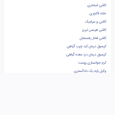
کاشی استخری
خانه لاکچری
کاشی و سرامیک
کاشی هرمس تبریز
کاشی فخار رفسنجان
کپسول درمان کبد چرب گیاهی
کپسول درمان درد معده گیاهی
کرم جوانسازی پوست
وکیل پایه یک دادگستری
فروشگاه لوازم یدکی کامیون
کاشی البرز
کاشی الوند
سوله سازی
برندینگ