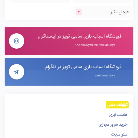
هیجان انگیز
3
فروشگاه اسباب بازی سامی تویز در اینستاگرام
www.instagram.com/IranSamiToys
فروشگاه اسباب بازی سامی تویز در تلگرام
t.me/iransamitoys
تبلیغات متنی
هاست ابری
خرید سرور مجازی
سئو سایت