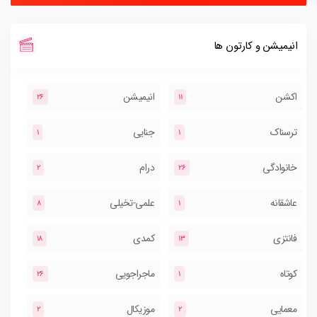
انیمیشن و کارتون ها
اکشن
انیمیشن
26
11
ترسناک
جنایی
1
1
خانوادگی
درام
2
26
عاشقانه
علمی-تخیلی
8
1
فانتزی
کمدی
18
13
کوتاه
ماجراجویی
26
1
معمایی
موزیکال
2
2