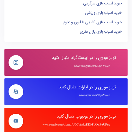
خرید اسباب بازی سرگرمی
خرید اسباب بازی ورزشی
خرید اسباب بازی آشنایی با فنون و علوم
خرید اسباب بازی پازل فکری
تویز مووی را در اینستاگرام دنبال کنید
www.instagram.com/Toys.Movie
تویز مووی را در آپارات دنبال کنید
www.aparat.com/ToysMovie
تویز مووی را در یوتیوب دنبال کنید
www.youtube.com/channel/UCOVnxRvKDjxFcX8sS-7UFzA