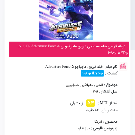
دوبله فارسی فیلم سینمایی نیروی ماجراجویی Adventure Force 5 با کیفیت
1080p & 720p
نام فیلم :
فیلم نیروی ماجراجو Adventure Force 5
کیفیت :
1080p & 720p
موضوع :
,
,
اکشن
خانوادگی
ماجراجویی
سال انتشار :
2019
5.3
امتیاز MDL :
از 117 رأی
مدت زمان :
82 دقیقه
محصول :
امریکا
زیرنویس فارسی :
نیاز ندارد