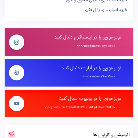
خرید اسباب بازی پازل فکری
تویز مووی را در اینستاگرام دنبال کنید
www.instagram.com/Toys.Movie
تویز مووی را در آپارات دنبال کنید
www.aparat.com/ToysMovie
تویز مووی را در یوتیوب دنبال کنید
www.youtube.com/channel/UCOVnxRvKDjxFcX8sS-7UFzA
انیمیشن و کارتون ها