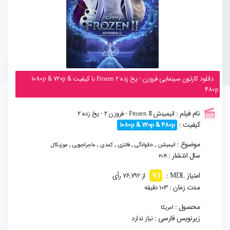
دانلود کارتون سینمایی فروزن - یخ زده Frozen 2 با کیفیت 1080p & 720p &
480p
نام فیلم :
انیمینش Frozen II - فروزن 2 - یخ زده 2
کیفیت :
1080p & 720p & 480p
موضوع :
,
,
,
,
,
انیمیشن
خانوادگی
فانتزی
کمدی
ماجراجویی
موزیکال
سال انتشار :
2019
7.1
امتیاز MDL :
از 76,792 رأی
مدت زمان :
103 دقیقه
محصول :
امریکا
زیرنویس فارسی :
نیاز ندارد