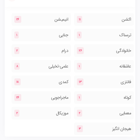
اکشن
انیمیشن
26
11
ترسناک
جنایی
1
1
خانوادگی
درام
2
26
عاشقانه
علمی-تخیلی
8
1
فانتزی
کمدی
18
13
کوتاه
ماجراجویی
26
1
معمایی
موزیکال
2
2
هیجان انگیز
3