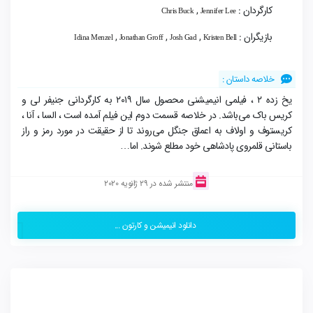
کارگردان :
,
Chris Buck
Jennifer Lee
بازیگران :
,
,
,
Idina Menzel
Jonathan Groff
Josh Gad
Kristen Bell
خلاصه داستان :
یخ زده ۲ ، فیلمی انیمیشنی محصول سال ۲۰۱۹ به کارگردانی جنیفر لی و
کریس باک می‌باشد. در خلاصه قسمت دوم این فیلم آمده است ، السا ، آنا ،
کریستوف و اولاف به اعماق جنگل می‌روند تا از حقیقت در مورد رمز و راز
باستانی قلمروی پادشاهی خود مطلع شوند. اما…
منتشر شده در 29 ژانویه 2020
دانلود انیمیشن و کارتون ...