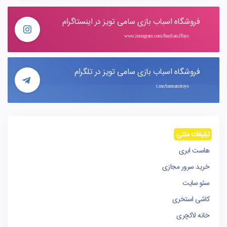
فروشگاه اسباب بازی سامی تویز در اینستاگرام
www.instagram.com/IranSamiToys
فروشگاه اسباب بازی سامی تویز در تلگرام
t.me/iransamitoys
تبلیغات متنی
هاست ابری
خرید سرور مجازی
سئو سایت
کاشی استخری
خانه لاکچری