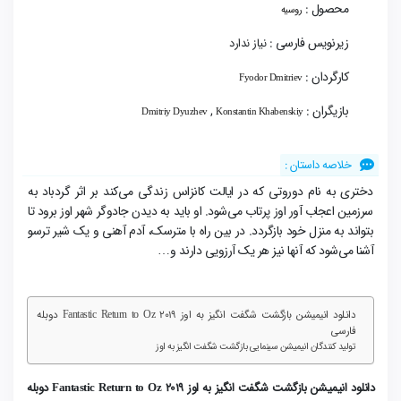
محصول :
روسیه
زیرنویس فارسی :
نیاز ندارد
کارگردان :
Fyodor Dmitriev
بازیگران :
,
Dmitriy Dyuzhev
Konstantin Khabenskiy
خلاصه داستان :
دختری به نام دوروتی که در ایالت کانزاس زندگی می‌کند بر اثر گردباد به
سرزمین اعجاب آور اوز پرتاب می‌شود. او باید به دیدن جادوگر شهر اوز برود تا
بتواند به منزل خود بازگردد. در بین راه با مترسک، آدم آهنی و یک شیر ترسو
آشنا می‌شود که آنها نیز هر یک آرزویی دارند و…
دانلود انیمیشن بازگشت شگفت انگیز به اوز Fantastic Return to Oz 2019 دوبله
فارسی
تولید کنندگان انیمیشن سینمایی بازگشت شگفت انگیز به اوز
دانلود انیمیشن بازگشت شگفت انگیز به اوز Fantastic Return to Oz 2019 دوبله