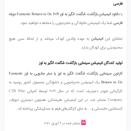
فارسی
با
دانلود انیمیشن بازگشت شگفت انگیز به اوز Fantastic Return to Oz 2019 دوبله
فارسی
شما یک انیمیشن خانوادگی و ماجرجویی را مشاهده خواهید نمود.
تماشای این
انیمیشن
به عهده والدین کودک میباشد و از لحاظ سنی هیچ
محدودیتی برای کودکان ندارد.
تولید کنندگان انیمیشن سینمایی بازگشت شگفت انگیز به اوز
کارتون سینمایی بازگشت شگفت انگیز به اوز یا سفر جادویی به اوز Fantastic
Return to Oz
یک
انیمیشن ماجراجویی و خانوادگی
محصول کشور روسیه به
کارگردانی فیودر دمیتریف است که در سال 2019 توسط کمپانی CTB Film
Company منتشر شد. در این انیمیشن هنرمندانی همچون دیمیتری دیوژف،
کنستانتین خابنسکی و… به جای کاراکترهای فیلم به صداپیشگی پرداخته اند.
منتشر شده در 6 آوریل 2020