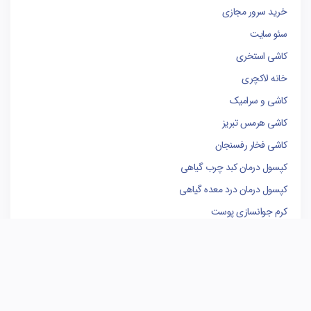
خرید سرور مجازی
سئو سایت
کاشی استخری
خانه لاکچری
کاشی و سرامیک
کاشی هرمس تبریز
کاشی فخار رفسنجان
کپسول درمان کبد چرب گیاهی
کپسول درمان درد معده گیاهی
کرم جوانسازی پوست
وکیل پایه یک دادگستری
فروشگاه لوازم یدکی کامیون
کاشی البرز
کاشی الوند