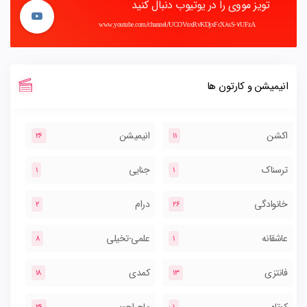
تویز مووی را در یوتیوب دنبال کنید
www.youtube.com/channel/UCOVnxRvKDjxFcX8sS-7UFzA
انیمیشن و کارتون ها
اکشن
انیمیشن
26
11
ترسناک
جنایی
1
1
خانوادگی
درام
2
26
عاشقانه
علمی-تخیلی
8
1
فانتزی
کمدی
18
13