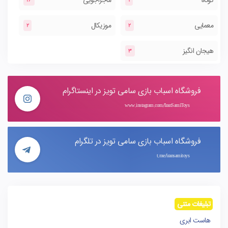
کوتاه
ماجراجویی
26
1
معمایی
موزیکال
2
2
هیجان انگیز
3
فروشگاه اسباب بازی سامی تویز در اینستاگرام
www.instagram.com/IranSamiToys
فروشگاه اسباب بازی سامی تویز در تلگرام
t.me/iransamitoys
تبلیغات متنی
هاست ابری