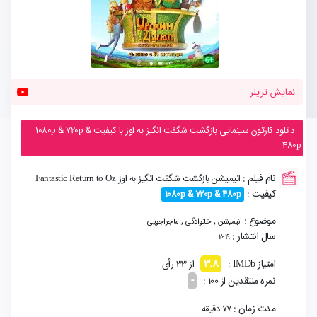
نمایش تریلر
دانلود کارتون سینمایی بازگشت شگفت انگیز به اوز با کیفیت 1080p & 720p &
480p
نام فیلم :
انیمیشن بازگشت شگفت انگیز به اوز Fantastic Return to Oz
کیفیت :
1080p & 720p & 480p
موضوع :
,
,
انیمیشن
خانوادگی
ماجراجویی
سال انتشار :
2019
3.8
امتیاز IMDb :
از 33 رأی
-
نمره منتقدین از 100 :
مدت زمان :
77 دقیقه