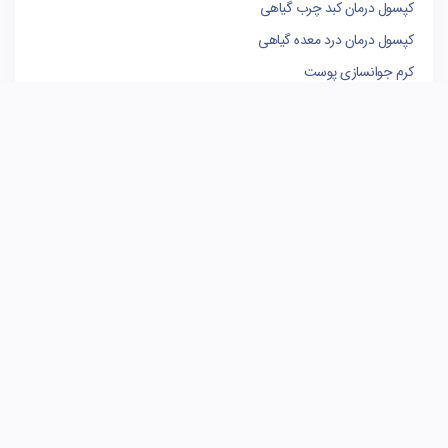
کپسول درمان کبد چرب گیاهی
کپسول درمان درد معده گیاهی
کرم جوانسازی پوست
وکیل پایه یک دادگستری
فروشگاه لوازم یدکی کامیون
کاشی البرز
کاشی الوند
سوله سازی
برندینگ
مدیریت پروژه
بهترین وکیل تهران