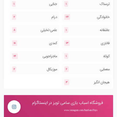
ترسناک
جنایی
1
1
خانوادگی
درام
2
26
عاشقانه
علمی-تخیلی
8
1
فانتزی
کمدی
18
13
کوتاه
ماجراجویی
26
1
معمایی
موزیکال
2
2
هیجان انگیز
3
فروشگاه اسباب بازی سامی تویز در اینستاگرام
www.instagram.com/IranSamiToys