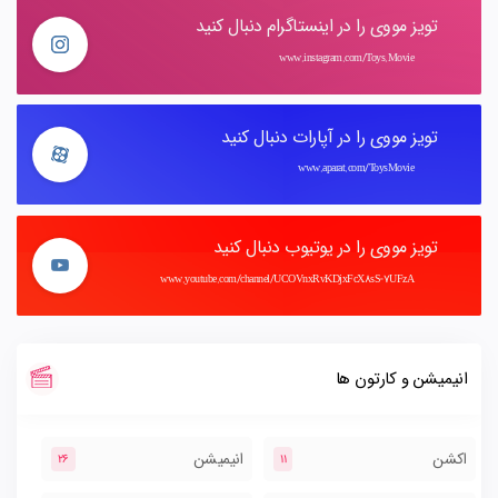
تویز مووی را در اینستاگرام دنبال کنید
www.instagram.com/Toys.Movie
تویز مووی را در آپارات دنبال کنید
www.aparat.com/ToysMovie
تویز مووی را در یوتیوب دنبال کنید
www.youtube.com/channel/UCOVnxRvKDjxFcX8sS-7UFzA
انیمیشن و کارتون ها
اکشن
انیمیشن
26
11