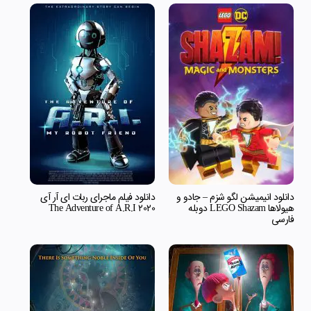
دانلود انیمیشن لگو شزم – جادو و
دانلود فیلم ماجرای ربات ای آر آی
هیولاها LEGO Shazam دوبله
The Adventure of A.R.I 2020
فارسی