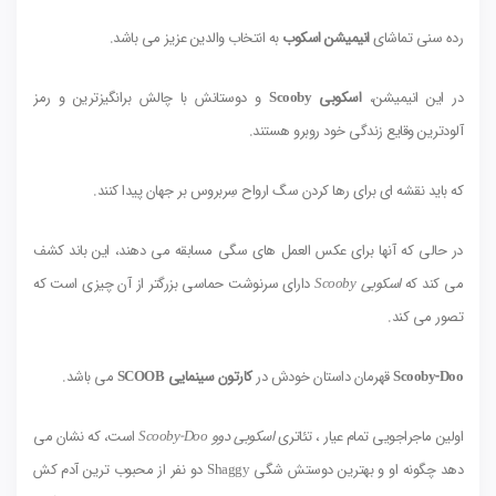
رده سنی تماشای
انیمیشن اسکوب
به انتخاب والدین عزیز می باشد.
در این انیمیشن،
اسکوبی Scooby
و دوستانش با چالش برانگیزترین و رمز
آلودترین وقایع زندگی خود روبرو هستند.
که باید نقشه ای برای رها کردن سگ ارواح سِربروس بر جهان پیدا کنند.
در حالی که آنها برای عکس العمل های سگی مسابقه می دهند، این باند کشف
می کند که
اسکوبی Scooby
دارای سرنوشت حماسی بزرگتر از آن چیزی است که
تصور می کند.
Scooby-Doo
قهرمان داستان خودش در
کارتون سینمایی SCOOB
می باشد.
اولین ماجراجویی تمام عیار ، تئاتری
اسکوبی دوو Scooby-Doo
است، که نشان می
دهد چگونه او و بهترین دوستش شگی Shaggy دو نفر از محبوب ترین آدم کش