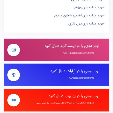
خرید اسباب بازی ورزشی
خرید اسباب بازی آشنایی با فنون و علوم
خرید اسباب بازی پازل فکری
تویز مووی را در اینستاگرام دنبال کنید
www.instagram.com/Toys.Movie
تویز مووی را در آپارات دنبال کنید
www.aparat.com/ToysMovie
تویز مووی را در یوتیوب دنبال کنید
www.youtube.com/channel/UCOVnxRvKDjxFcX8sS-7UFzA