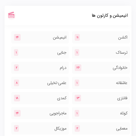
انیمیشن و کارتون ها
اکشن
انیمیشن
26
11
ترسناک
جنایی
1
1
خانوادگی
درام
2
26
عاشقانه
علمی-تخیلی
8
1
فانتزی
کمدی
18
13
کوتاه
ماجراجویی
26
1
معمایی
موزیکال
2
2