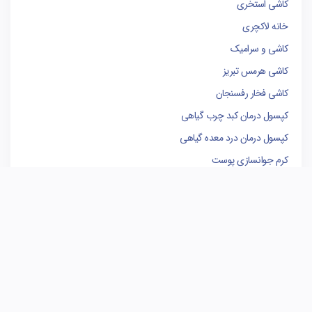
کاشی استخری
خانه لاکچری
کاشی و سرامیک
کاشی هرمس تبریز
کاشی فخار رفسنجان
کپسول درمان کبد چرب گیاهی
کپسول درمان درد معده گیاهی
کرم جوانسازی پوست
وکیل پایه یک دادگستری
فروشگاه لوازم یدکی کامیون
کاشی البرز
کاشی الوند
سوله سازی
برندینگ