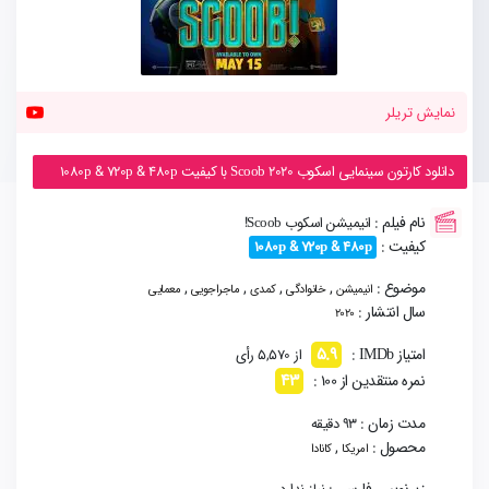
نمایش تریلر
دانلود کارتون سینمایی اسکوب Scoob 2020 با کیفیت 1080p & 720p & 480p
نام فیلم :
انیمیشن اسکوب Scoob!
کیفیت :
1080p & 720p & 480p
موضوع :
,
,
,
,
انیمیشن
خانوادگی
کمدی
ماجراجویی
معمایی
سال انتشار :
2020
5.9
امتیاز IMDb :
از 5,570 رأی
43
نمره منتقدین از 100 :
مدت زمان :
93 دقیقه
محصول :
,
امریکا
کانادا