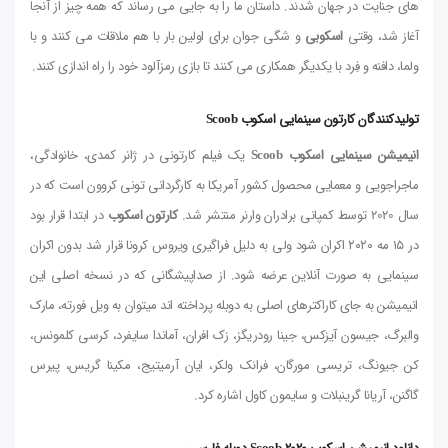
های جنایت در جهان شدند.
داستان ما را به جایی می رساند که همه چیز از آنجا
آغاز شد، وقتی
اسکوبی
و شگی جوان برای اولین بار با هم ملاقات می کنند و با
ولما، دافنه و فِرد با یکدیگر همکاری می کنند تا بازی رمزآلود خود را راه اندازی کنند.
تولیدکنندگان کارتون سینمایی اسکوب Scoob
انیمیشن سینمایی اسکوب Scoob
یک فیلم کارتونی در ژانر کمدی، خانوادگی،
ماجراجویی و معمایی محصول کشور آمریکا به کارگردانی تونی کروون است که در
سال 2020 توسط کمپانی برادران وارنر منتشر شد.
کارتون اسکوب
در ابتدا قرار بود
در ۱۵ مه ۲۰۲۰ اکران شود ولی به دلیل فراگیری ویروس کرونا قرار شد بدون اکران
سینمایی به صورت آنلاین عرضه شود. از صداپیشگانی که در نسخه اصلی این
انیمیشن به جای کاراکترهای اصلی به دوبله پرداخته اند میتوان به ویل فورته، مارک
والبرگ، جیسون آیزکس، جینا رودریگز، زک افران، آماندا سایفرد، کرسی کلمونس،
کن جیونگ، تریسی مورگان، فرانک ولکر، ایان آرمیتیج، مکینا گریس، پیرس
گاگنن، آریانا گرینبلات و سایمون کاول اشاره کرد.