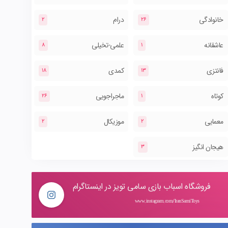
خانوادگی
درام
2
26
عاشقانه
علمی-تخیلی
8
1
فانتزی
کمدی
18
13
کوتاه
ماجراجویی
26
1
معمایی
موزیکال
2
2
هیجان انگیز
3
فروشگاه اسباب بازی سامی تویز در اینستاگرام
www.instagram.com/IranSamiToys