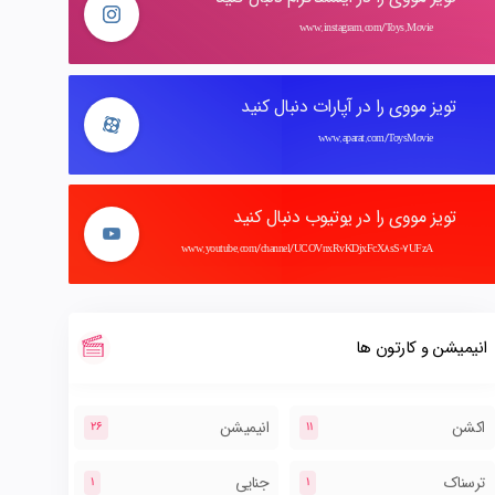
www.instagram.com/Toys.Movie
تویز مووی را در آپارات دنبال کنید
www.aparat.com/ToysMovie
تویز مووی را در یوتیوب دنبال کنید
www.youtube.com/channel/UCOVnxRvKDjxFcX8sS-7UFzA
انیمیشن و کارتون ها
اکشن
انیمیشن
26
11
ترسناک
جنایی
1
1