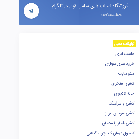
فروشگاه اسباب بازی سامی تویز در تلگرام
t.me/iransamitoys
تبلیغات متنی
هاست ابری
خرید سرور مجازی
سئو سایت
کاشی استخری
خانه لاکچری
کاشی و سرامیک
کاشی هرمس تبریز
کاشی فخار رفسنجان
کپسول درمان کبد چرب گیاهی