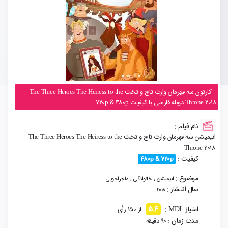
کارتون سه قهرمان وارث تاج و تخت The Three Heroes The Heiress to the
Throne 2018 دوبله فارسی با کیفیت 720p & 480p
نام فیلم :
انیمیشن سه قهرمان وارث تاج و تخت The Three Heroes The Heiress to the
Throne 2018
کیفیت :
480p & 720p
موضوع :
,
,
انیمیشن
خانوادگی
ماجراجویی
سال انتشار :
2018
5.4
امتیاز MDL :
از 150 رأی
مدت زمان :
90 دقیقه