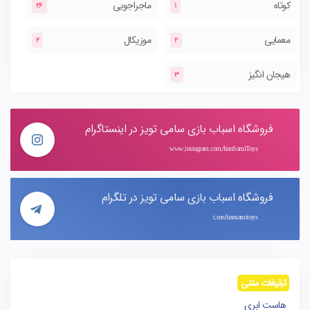
کوتاه
ماجراجویی
26
1
معمایی
موزیکال
2
2
هیجان انگیز
3
فروشگاه اسباب بازی سامی تویز در اینستاگرام
www.instagram.com/IranSamiToys
فروشگاه اسباب بازی سامی تویز در تلگرام
t.me/iransamitoys
تبلیغات متنی
هاست ابری