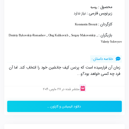
محصول :
روسیه
زیرنویس فارسی :
نیاز ندارد
کارگردان :
Konstantin Bronzit
بازیگران :
,
,
,
Dmitriy Bykovskiy-Romashov
Oleg Kulikovich
Sergey Makovetskiy
Valeriy Solovyov
خلاصه داستان :
زمان آن فرارسیده است که پرنس کیف جانشین خود را انتخاب کند. اما آن
فرد چه کسی خواهد بود؟و…
منتشر شده در 27 مارس 2019
دانلود انیمیشن و کارتون ...