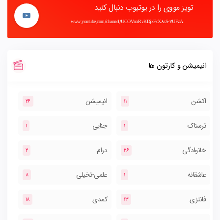
تویز مووی را در یوتیوب دنبال کنید
www.youtube.com/channel/UCOVnxRvKDjxFcX8sS-7UFzA
انیمیشن و کارتون ها
اکشن
انیمیشن
26
11
ترسناک
جنایی
1
1
خانوادگی
درام
2
26
عاشقانه
علمی-تخیلی
8
1
فانتزی
کمدی
18
13