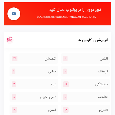
تویز مووی را در یوتیوب دنبال کنید
www.youtube.com/channel/UCOVnxRvKDjxFcX8sS-7UFzA
انیمیشن و کارتون ها
اکشن
انیمیشن
26
11
ترسناک
جنایی
1
1
خانوادگی
درام
2
26
عاشقانه
علمی-تخیلی
8
1
فانتزی
کمدی
18
13