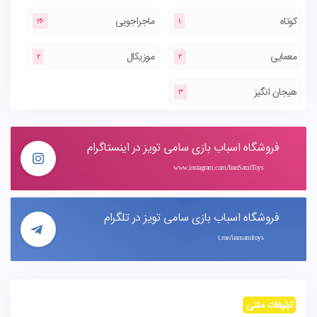
کوتاه
ماجراجویی
26
1
معمایی
موزیکال
2
2
هیجان انگیز
3
فروشگاه اسباب بازی سامی تویز در اینستاگرام
www.instagram.com/IranSamiToys
فروشگاه اسباب بازی سامی تویز در تلگرام
t.me/iransamitoys
تبلیغات متنی