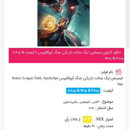
دانلود کارتون سینمایی لیگ عدالت تاریکی جنگ آپوکالیپس با کیفیت 1080p &
720p & 480p
نام فیلم :
انیمیشن لیگ عدالت تاریکی جنگ آپوکالیپس Justice League Dark: Apokolips
War
کیفیت :
1080p & 720p & 480p
موضوع :
,
,
اکشن
انیمیشن
علمی-تخیلی
سال انتشار :
2020
8.3
امتیاز MDL :
از 1,175 رأی
مدت زمان :
90 دقیقه