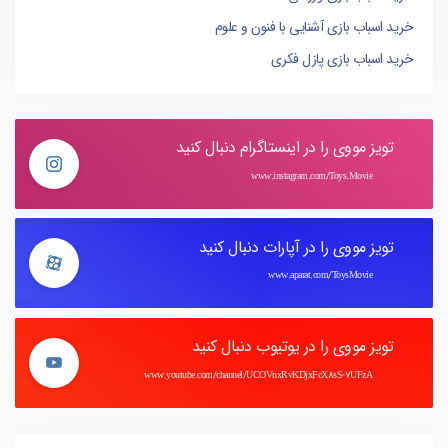
خرید اسباب بازی آشنایی با فنون و علوم
خرید اسباب بازی پازل فکری
تویز مووی را در اینستاگرام دنبال کنید
www.instagram.com/Toys.Movie
تویز مووی را در آپارات دنبال کنید
www.aparat.com/ToysMovie
تویز مووی را در یوتیوب دنبال کنید
www.youtube.com/channel/UCOVnxRvKDjxFcX8sS-7UFzA