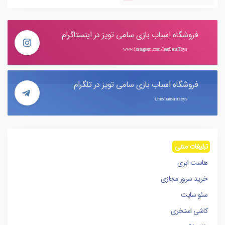
فروشگاه اسباب بازی سامی تویز در اینستاگرام
www.instagram.com/IranSamiToys
فروشگاه اسباب بازی سامی تویز در تلگرام
t.me/iransamitoys
تبلیغات متنی
هاست ابری
خرید سرور مجازی
سئو سایت
کاشی استخری