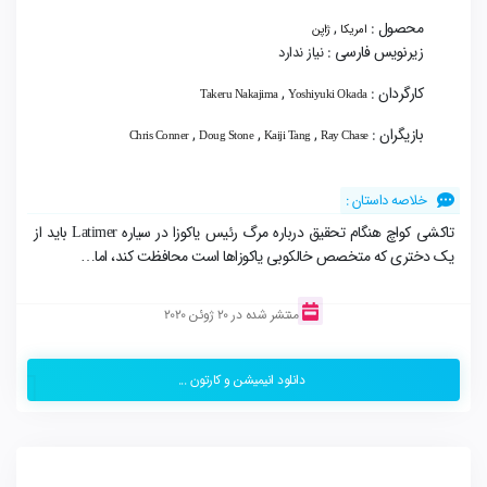
محصول :
,
امریکا
ژاپن
زیرنویس فارسی :
نیاز ندارد
کارگردان :
,
Takeru Nakajima
Yoshiyuki Okada
بازیگران :
,
,
,
Chris Conner
Doug Stone
Kaiji Tang
Ray Chase
خلاصه داستان :
تاکشی کواچ هنگام تحقیق درباره مرگ رئیس یاکوزا در سیاره Latimer باید از
یک دختری که متخصص خالکوبی یاکوزاها است محافظت کند، اما…
منتشر شده در 20 ژوئن 2020
دانلود انیمیشن و کارتون ...