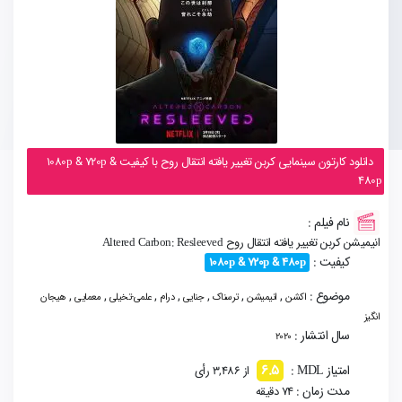
دانلود کارتون سینمایی کربن تغییر یافته انتقال روح با کیفیت 1080p & 720p &
480p
نام فیلم :
انیمیشن کربن تغییر یافته انتقال روح Altered Carbon: Resleeved
کیفیت :
1080p & 720p & 480p
موضوع :
,
,
,
,
,
,
,
اکشن
انیمیشن
ترسناک
جنایی
درام
علمی-تخیلی
معمایی
هیجان
انگیز
سال انتشار :
2020
6.5
امتیاز MDL :
از 3,486 رأی
مدت زمان :
74 دقیقه