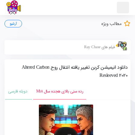
مطالب ویژه
آرشیو
فیلم های Ray Chase
دانلود انیمیشن کربن تغییر یافته انتقال روح Altered Carbon
Resleeved 2020
رده سنی بالای هجده سال M18
دوبله فارسی