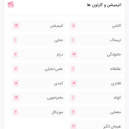
انیمیشن و کارتون ها
اکشن
انیمیشن
26
11
ترسناک
جنایی
1
1
خانوادگی
درام
2
26
عاشقانه
علمی-تخیلی
8
1
فانتزی
کمدی
18
13
کوتاه
ماجراجویی
26
1
معمایی
موزیکال
2
2
هیجان انگیز
3