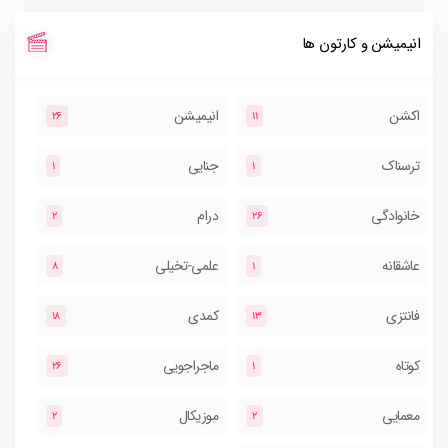
انیمیشن و کارتون ها
اکشن
انیمیشن
26
11
ترسناک
جنایی
1
1
خانوادگی
درام
2
26
عاشقانه
علمی-تخیلی
8
1
فانتزی
کمدی
18
13
کوتاه
ماجراجویی
26
1
معمایی
موزیکال
2
2