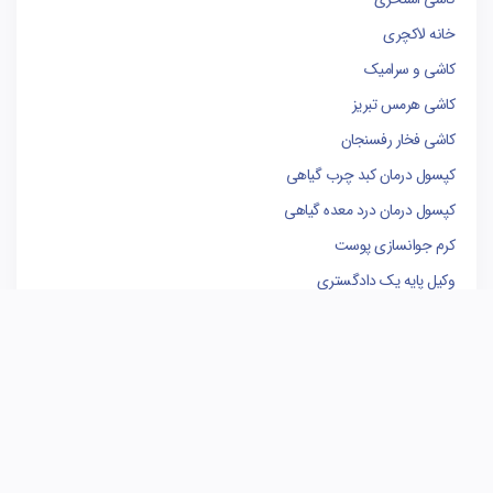
خانه لاکچری
کاشی و سرامیک
کاشی هرمس تبریز
کاشی فخار رفسنجان
کپسول درمان کبد چرب گیاهی
کپسول درمان درد معده گیاهی
کرم جوانسازی پوست
وکیل پایه یک دادگستری
فروشگاه لوازم یدکی کامیون
کاشی البرز
کاشی الوند
سوله سازی
برندینگ
مدیریت پروژه