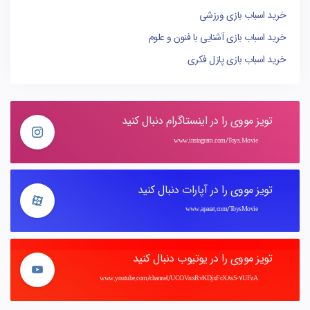
خرید اسباب بازی ورزشی
خرید اسباب بازی آشنایی با فنون و علوم
خرید اسباب بازی پازل فکری
تویز مووی را در اینستاگرام دنبال کنید
www.instagram.com/Toys.Movie
تویز مووی را در آپارات دنبال کنید
www.aparat.com/ToysMovie
تویز مووی را در یوتیوب دنبال کنید
www.youtube.com/channel/UCOVnxRvKDjxFcX8sS-7UFzA