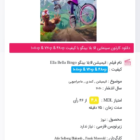
دانلود کارتون سینمایی الا بلا بینگو با کیفیت 1080p & 720p & 480p
نام فیلم :
انیمیشن الابلا بینگو Ella Bella Bingo
کیفیت :
1080p & 720p & 480p
موضوع :
,
,
انیمیشن
کمدی
ماجراجویی
سال انتشار :
2020
4.8
امتیاز MDL :
از 46 رأی
مدت زمان :
75 دقیقه
محصول :
نروژ
زیرنویس فارسی :
نیاز ندارد
کارگردان :
,
Atle Solberg Blakseth
Frank Mosvold