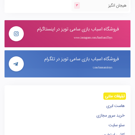
هیجان انگیز
3
فروشگاه اسباب بازی سامی تویز در اینستاگرام
www.instagram.com/IranSamiToys
فروشگاه اسباب بازی سامی تویز در تلگرام
t.me/iransamitoys
تبلیغات متنی
هاست ابری
خرید سرور مجازی
سئو سایت
کاشی استخری