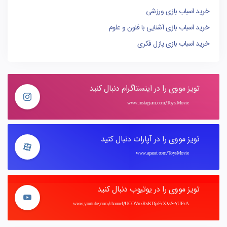
خرید اسباب بازی ورزشی
خرید اسباب بازی آشنایی با فنون و علوم
خرید اسباب بازی پازل فکری
تویز مووی را در اینستاگرام دنبال کنید
www.instagram.com/Toys.Movie
تویز مووی را در آپارات دنبال کنید
www.aparat.com/ToysMovie
تویز مووی را در یوتیوب دنبال کنید
www.youtube.com/channel/UCOVnxRvKDjxFcX8sS-7UFzA