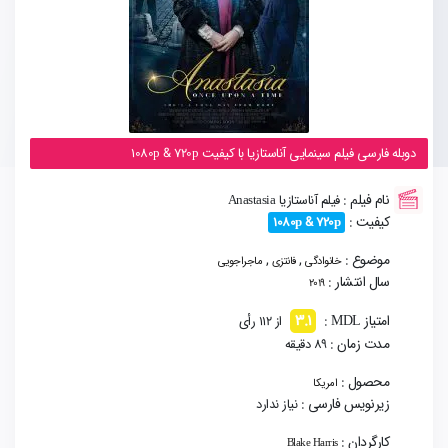
دوبله فارسی فیلم سینمایی آناستازیا با کیفیت 1080p & 720p
نام فیلم :
فیلم آناستازیا Anastasia
کیفیت :
1080p & 720p
موضوع :
,
,
خانوادگی
فانتزی
ماجراجویی
سال انتشار :
2019
3.1
امتیاز MDL :
از 112 رأی
مدت زمان :
89 دقیقه
محصول :
امریکا
زیرنویس فارسی :
نیاز ندارد
کارگردان :
Blake Harris