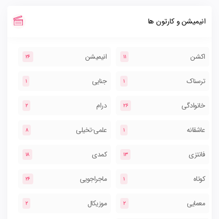
انیمیشن و کارتون ها
اکشن
انیمیشن
26
11
ترسناک
جنایی
1
1
خانوادگی
درام
2
26
عاشقانه
علمی-تخیلی
8
1
فانتزی
کمدی
18
13
کوتاه
ماجراجویی
26
1
معمایی
موزیکال
2
2