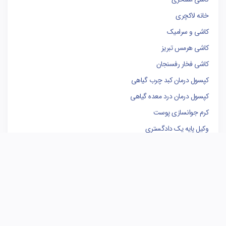
خانه لاکچری
کاشی و سرامیک
کاشی هرمس تبریز
کاشی فخار رفسنجان
کپسول درمان کبد چرب گیاهی
کپسول درمان درد معده گیاهی
کرم جوانسازی پوست
وکیل پایه یک دادگستری
فروشگاه لوازم یدکی کامیون
کاشی البرز
کاشی الوند
سوله سازی
برندینگ
مدیریت پروژه