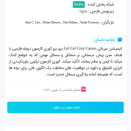
شبکه پخش کننده :
Netflix
زیرنویس فارسی :
ندارد!
بازیگران :
,
,
,
Alan C. Lim
Maisie Benson
Paul Killam
Smith Foreman
خلاصه داستان :
انیمیشن سریالی Go! Go! Cory Carson برو برو کوری کارسون دوبله فارسی با
هدف سنی پیش دبستانی بر مشاغل و مسائل مهمی که به جوامع کمک
میکند تا ایمن و سالم بمانند، تأکید میکند. کوری کارسون ترکیبی باورنکردنی از
انرژی، اشتیاق و دلهره در موقعیت های مختلف، یک الگوی عالی برای بچه ها
است، که همیشه آماده یادگیری مسائل جدید است…
منتشر شده در 10 مارس 2020
ادامه مطلب و دانلود ...