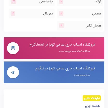
کوتاه
ماجراجویی
26
1
معمایی
موزیکال
2
2
هیجان انگیز
3
فروشگاه اسباب بازی سامی تویز در اینستاگرام
www.instagram.com/IranSamiToys
فروشگاه اسباب بازی سامی تویز در تلگرام
t.me/iransamitoys
تبلیغات متنی
هاست ابری