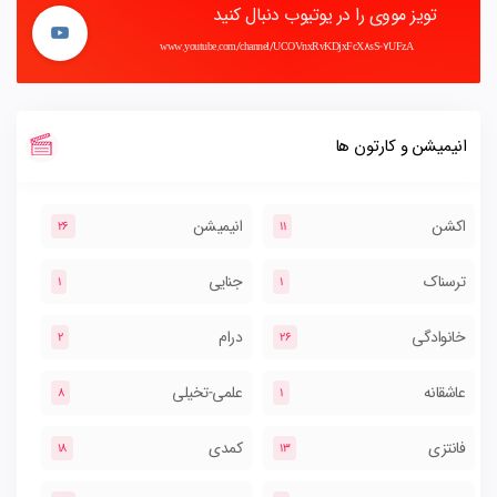
تویز مووی را در یوتیوب دنبال کنید
www.youtube.com/channel/UCOVnxRvKDjxFcX8sS-7UFzA
انیمیشن و کارتون ها
اکشن
انیمیشن
26
11
ترسناک
جنایی
1
1
خانوادگی
درام
2
26
عاشقانه
علمی-تخیلی
8
1
فانتزی
کمدی
18
13