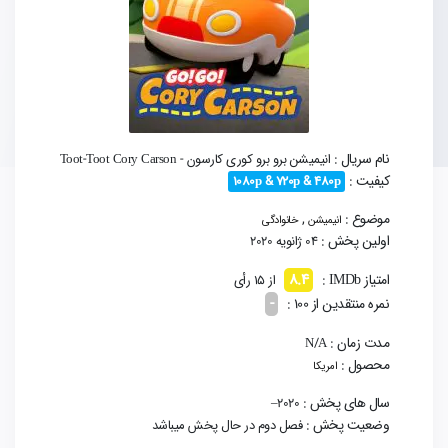
نام سریال :
انیمیشن برو برو کوری کارسون - Toot-Toot Cory Carson
کیفیت :
1080p & 720p & 480p
موضوع :
,
انیمیشن
خانوادگی
اولین پخش :
04 ژانویه 2020
8.4
امتیاز IMDb :
از 15 رأی
-
نمره منتقدین از 100 :
مدت زمان :
N/A
محصول :
امریکا
سال های پخش :
2020–
وضعیت پخش :
فصل دوم در حال پخش میباشد