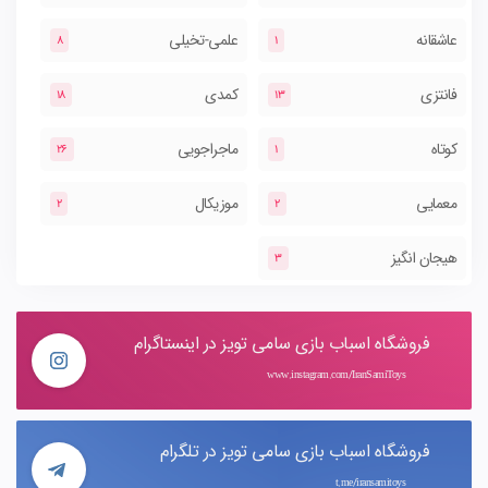
عاشقانه
علمی-تخیلی
8
1
فانتزی
کمدی
18
13
کوتاه
ماجراجویی
26
1
معمایی
موزیکال
2
2
هیجان انگیز
3
فروشگاه اسباب بازی سامی تویز در اینستاگرام
www.instagram.com/IranSamiToys
فروشگاه اسباب بازی سامی تویز در تلگرام
t.me/iransamitoys