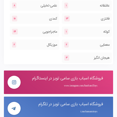
عاشقانه
علمی-تخیلی
8
1
فانتزی
کمدی
18
13
کوتاه
ماجراجویی
26
1
معمایی
موزیکال
2
2
هیجان انگیز
3
فروشگاه اسباب بازی سامی تویز در اینستاگرام
www.instagram.com/IranSamiToys
فروشگاه اسباب بازی سامی تویز در تلگرام
t.me/iransamitoys