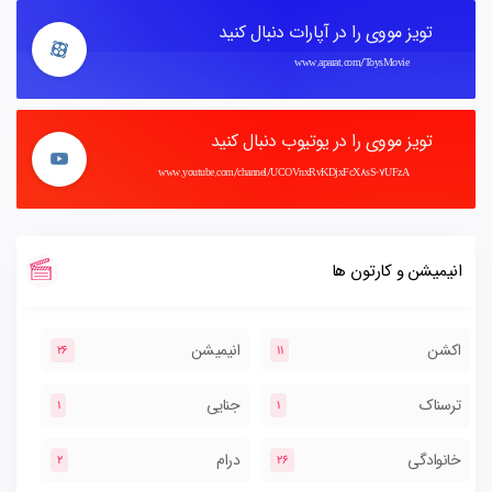
تویز مووی را در آپارات دنبال کنید
www.aparat.com/ToysMovie
تویز مووی را در یوتیوب دنبال کنید
www.youtube.com/channel/UCOVnxRvKDjxFcX8sS-7UFzA
انیمیشن و کارتون ها
اکشن
انیمیشن
26
11
ترسناک
جنایی
1
1
خانوادگی
درام
2
26