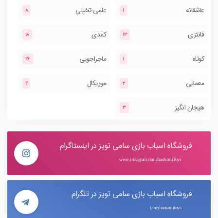
عاشقانه
علمی-تخیلی
8
1
فانتزی
کمدی
18
13
کوتاه
ماجراجویی
26
1
معمایی
موزیکال
2
2
هیجان انگیز
3
فروشگاه اسباب بازی سامی تویز در اینستاگرام
www.instagram.com/IranSamiToys
فروشگاه اسباب بازی سامی تویز در تلگرام
t.me/iransamitoys