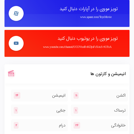
تویز مووی را در آپارات دنبال کنید
www.aparat.com/ToysMovie
تویز مووی را در یوتیوب دنبال کنید
www.youtube.com/channel/UCOVnxRvKDjxFcX8sS-7UFzA
انیمیشن و کارتون ها
اکشن
انیمیشن
26
11
ترسناک
جنایی
1
1
خانوادگی
درام
2
26