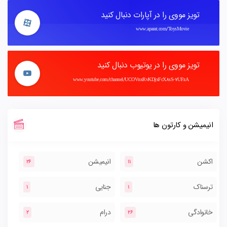
تویز مووی را در آپارات دنبال کنید
www.aparat.com/ToysMovie
تویز مووی را در یوتیوب دنبال کنید
www.youtube.com/channel/UCOVnxRvKDjxFcX8sS-7UFzA
انیمیشن و کارتون ها
اکشن
انیمیشن
26
11
ترسناک
جنایی
1
1
خانوادگی
درام
2
26