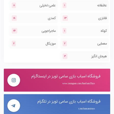
عاشقانه
علمی-تخیلی
8
1
فانتزی
کمدی
18
13
کوتاه
ماجراجویی
26
1
معمایی
موزیکال
2
2
هیجان انگیز
3
فروشگاه اسباب بازی سامی تویز در اینستاگرام
www.instagram.com/IranSamiToys
فروشگاه اسباب بازی سامی تویز در تلگرام
t.me/iransamitoys