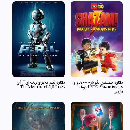
دانلود انیمیشن لگو شزم – جادو و
دانلود فیلم ماجرای ربات ای آر آی
هیولاها LEGO Shazam دوبله
The Adventure of A.R.I 2020
فارسی