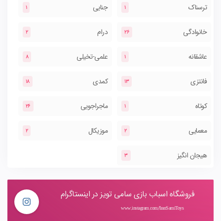
ترسناک
جنایی
1
1
خانوادگی
درام
2
26
عاشقانه
علمی-تخیلی
8
1
فانتزی
کمدی
18
13
کوتاه
ماجراجویی
26
1
معمایی
موزیکال
2
2
هیجان انگیز
3
فروشگاه اسباب بازی سامی تویز در اینستاگرام
www.instagram.com/IranSamiToys