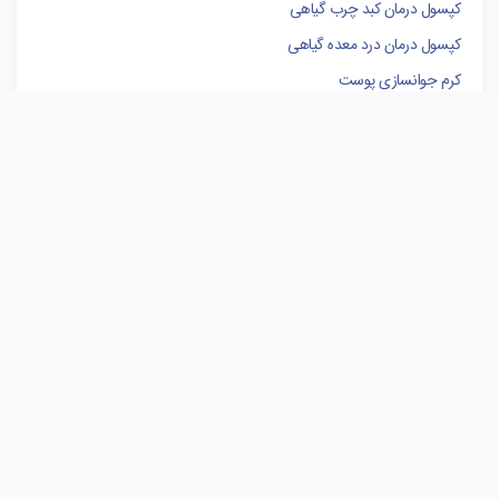
کپسول درمان کبد چرب گیاهی
کپسول درمان درد معده گیاهی
کرم جوانسازی پوست
وکیل پایه یک دادگستری
فروشگاه لوازم یدکی کامیون
کاشی البرز
کاشی الوند
سوله سازی
برندینگ
مدیریت پروژه
بهترین وکیل تهران