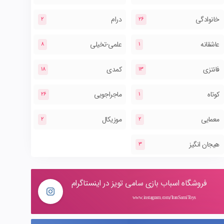
خانوادگی
درام
2
26
عاشقانه
علمی-تخیلی
8
1
فانتزی
کمدی
18
13
کوتاه
ماجراجویی
26
1
معمایی
موزیکال
2
2
هیجان انگیز
3
فروشگاه اسباب بازی سامی تویز در اینستاگرام
www.instagram.com/IranSamiToys