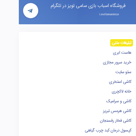
فروشگاه اسباب بازی سامی تویز در تلگرام
t.me/iransamitoys
تبلیغات متنی
هاست ابری
خرید سرور مجازی
سئو سایت
کاشی استخری
خانه لاکچری
کاشی و سرامیک
کاشی هرمس تبریز
کاشی فخار رفسنجان
کپسول درمان کبد چرب گیاهی