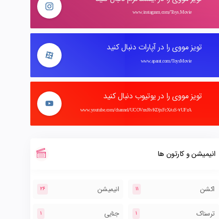
www.instagram.com/Toys.Movie
تویز مووی را در آپارات دنبال کنید
www.aparat.com/ToysMovie
تویز مووی را در یوتیوب دنبال کنید
www.youtube.com/channel/UCOVnxRvKDjxFcX8sS-7UFzA
انیمیشن و کارتون ها
اکشن
انیمیشن
26
11
ترسناک
جنایی
1
1