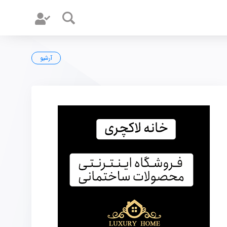
آرشیو