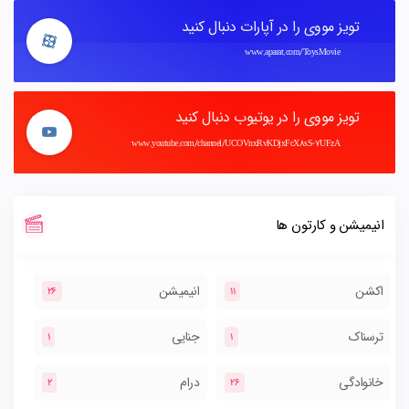
تویز مووی را در آپارات دنبال کنید
www.aparat.com/ToysMovie
تویز مووی را در یوتیوب دنبال کنید
www.youtube.com/channel/UCOVnxRvKDjxFcX8sS-7UFzA
انیمیشن و کارتون ها
اکشن
انیمیشن
26
11
ترسناک
جنایی
1
1
خانوادگی
درام
2
26