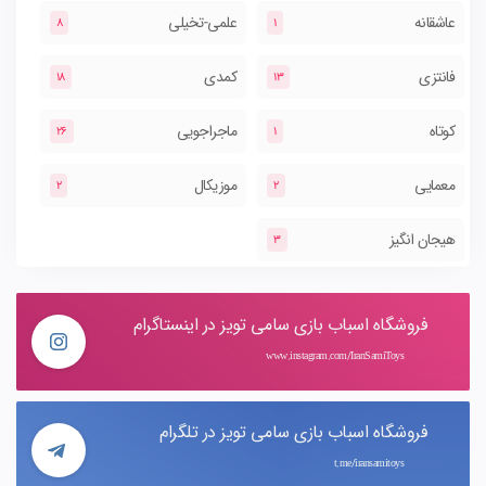
عاشقانه
علمی-تخیلی
8
1
فانتزی
کمدی
18
13
کوتاه
ماجراجویی
26
1
معمایی
موزیکال
2
2
هیجان انگیز
3
فروشگاه اسباب بازی سامی تویز در اینستاگرام
www.instagram.com/IranSamiToys
فروشگاه اسباب بازی سامی تویز در تلگرام
t.me/iransamitoys