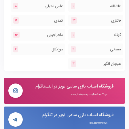
عاشقانه
علمی-تخیلی
8
1
فانتزی
کمدی
18
13
کوتاه
ماجراجویی
26
1
معمایی
موزیکال
2
2
هیجان انگیز
3
فروشگاه اسباب بازی سامی تویز در اینستاگرام
www.instagram.com/IranSamiToys
فروشگاه اسباب بازی سامی تویز در تلگرام
t.me/iransamitoys