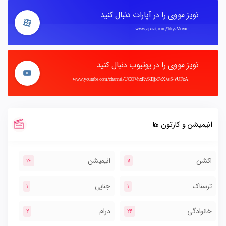
تویز مووی را در آپارات دنبال کنید
www.aparat.com/ToysMovie
تویز مووی را در یوتیوب دنبال کنید
www.youtube.com/channel/UCOVnxRvKDjxFcX8sS-7UFzA
انیمیشن و کارتون ها
اکشن
انیمیشن
26
11
ترسناک
جنایی
1
1
خانوادگی
درام
2
26