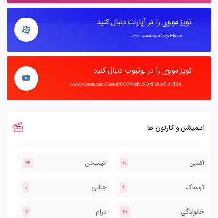
تویز مووی را در آپارات دنبال کنید
www.aparat.com/ToysMovie
تویز مووی را در یوتیوب دنبال کنید
www.youtube.com/channel/UCOVnxRvKDjxFcX8sS-7UFzA
انیمیشن و کارتون ها
اکشن
انیمیشن
26
11
ترسناک
جنایی
1
1
خانوادگی
درام
2
26