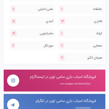
عاشقانه
علمی-تخیلی
8
1
فانتزی
کمدی
18
13
کوتاه
ماجراجویی
26
1
معمایی
موزیکال
2
2
هیجان انگیز
3
فروشگاه اسباب بازی سامی تویز در اینستاگرام
www.instagram.com/IranSamiToys
فروشگاه اسباب بازی سامی تویز در تلگرام
t.me/iransamitoys